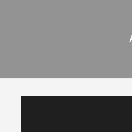
Skip
to
content