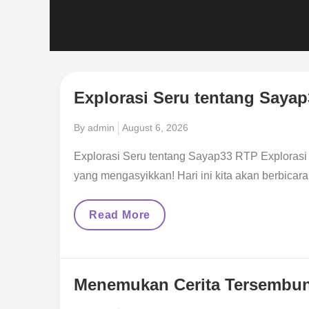
Explorasi Seru tentang Saya
Posted
By
admin
August 6, 2026
on
Explorasi Seru tentang Sayap33 RTP Explorasi
yang mengasyikkan! Hari ini kita akan berbicar
Explorasi
Read More
Seru
Tentang
Sayap33
RTP
Menemukan Cerita Tersembuny