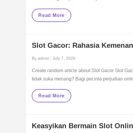
Misteri
Read More
Di
Balik
Mesin
Slot:
Lebih
Slot Gacor: Rahasia Kemenan
Dari
Sekadar
Keberuntungan
Posted
By
admin
July 7, 2026
on
Create random article about Slot Gacor Slot G
tidak suka menang? Bagi pecinta perjudian onl
Slot
Read More
Gacor:
Rahasia
Kemenangan
Di
Dunia
Keasyikan Bermain Slot Onlin
Perjudian
Online