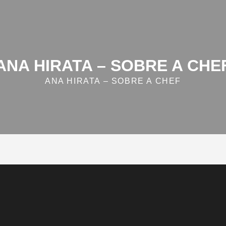
ANA HIRATA – SOBRE A CHE
ANA HIRATA – SOBRE A CHEF