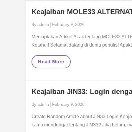
Keajaiban MOLE33 ALTERNATI
Posted
By
admin
February 9, 2026
on
Menciptakan Artikel Acak tentang MOLE33 A
Ketahui! Selamat datang di dunia penulis! A
Keajaiban
Read More
MOLE33
ALTERNATIF
Yang
Perlu
Kamu
Keajaiban JIN33: Login den
Ketahui!
Posted
By
admin
February 9, 2026
on
Create Random Article about JIN33 Login Kea
kamu mendengar tentang JIN33? Jika belum, mar