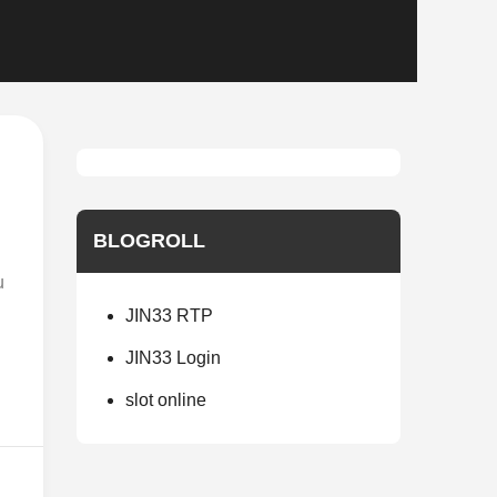
BLOGROLL
u
JIN33 RTP
JIN33 Login
slot online