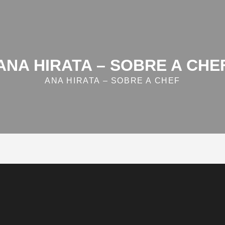
ANA HIRATA – SOBRE A CHE
ANA HIRATA – SOBRE A CHEF