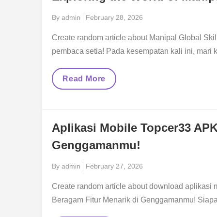
Posted
By
admin
February 28, 2026
on
Create random article about Manipal Global Skil
pembaca setia! Pada kesempatan kali ini, mari k
Exploring
Read More
The
World
Of
Manipal
Global
Aplikasi Mobile Topcer33 AP
Skills
Genggamanmu!
Posted
By
admin
February 27, 2026
on
Create random article about download aplikasi
Beragam Fitur Menarik di Genggamanmu! Siap