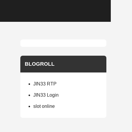
BLOGROLL
JIN33 RTP
JIN33 Login
slot online