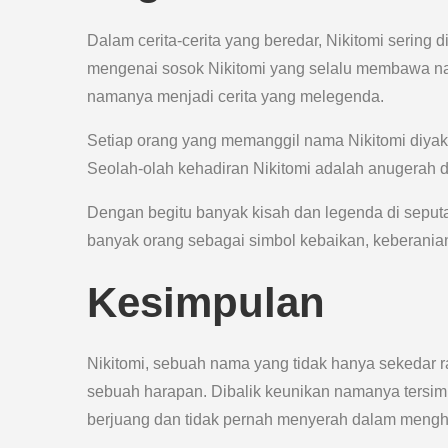
Dalam cerita-cerita yang beredar, Nikitomi serin
mengenai sosok Nikitomi yang selalu membawa na
namanya menjadi cerita yang melegenda.
Setiap orang yang memanggil nama Nikitomi diya
Seolah-olah kehadiran Nikitomi adalah anugerah da
Dengan begitu banyak kisah dan legenda di seputa
banyak orang sebagai simbol kebaikan, keberani
Kesimpulan
Nikitomi, sebuah nama yang tidak hanya sekedar r
sebuah harapan. Dibalik keunikan namanya tersim
berjuang dan tidak pernah menyerah dalam mengh