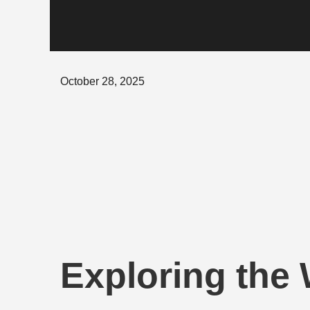
Posted
October 28, 2025
on
Exploring the 