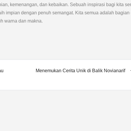
ranian, kemenangan, dan kebaikan. Sebuah inspirasi bagi kita s
aih impian dengan penuh semangat. Kita semua adalah bagian 
nuh warna dan makna.
au
Menemukan Cerita Unik di Balik Novianarif