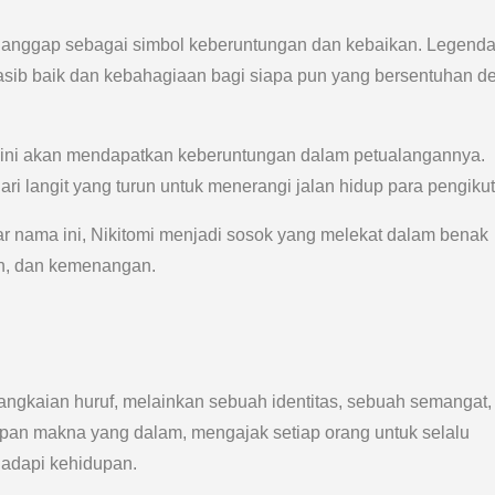
g dianggap sebagai simbol keberuntungan dan kebaikan. Legend
sib baik dan kebahagiaan bagi siapa pun yang bersentuhan d
kini akan mendapatkan keberuntungan dalam petualangannya.
ri langit yang turun untuk menerangi jalan hidup para pengiku
r nama ini, Nikitomi menjadi sosok yang melekat dalam benak
an, dan kemenangan.
angkaian huruf, melainkan sebuah identitas, sebuah semangat,
pan makna yang dalam, mengajak setiap orang untuk selalu
adapi kehidupan.