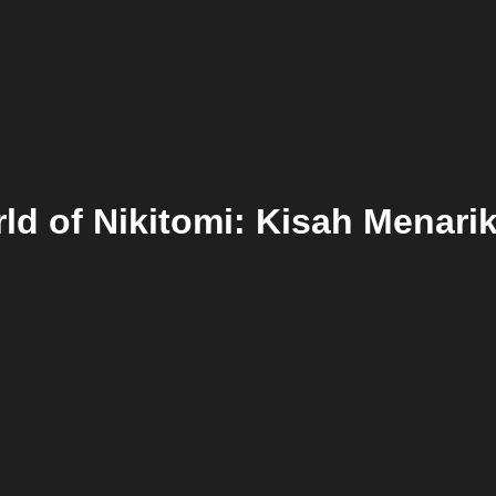
ld of Nikitomi: Kisah Menarik