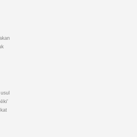
 akan
uk
 usul
iki’
gkat