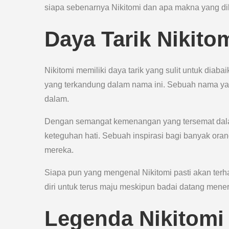
siapa sebenarnya Nikitomi dan apa makna yang di
Daya Tarik Nikito
Nikitomi memiliki daya tarik yang sulit untuk diab
yang terkandung dalam nama ini. Sebuah nama ya
dalam.
Dengan semangat kemenangan yang tersemat dalam
keteguhan hati. Sebuah inspirasi bagi banyak ora
mereka.
Siapa pun yang mengenal Nikitomi pasti akan te
diri untuk terus maju meskipun badai datang mene
Legenda Nikitomi