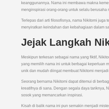
keanggunannya. Nama ini membawa makna kemena
menginspirasi orang-orang untuk selalu berusaha m
Terlepas dari arti filosofisnya, nama Nikitomi jug
menyiratkan keindahan dan kebahagiaan dalam sat
Jejak Langkah Nik
Meskipun terkesan sebagai nama yang fiktif, Nikit
yang memilih nama ini untuk berbagai keperluan
unik dan mudah diingat membuat Nikitomi menjadi 
Seorang bernama Nikitomi dapat ditemui di berbag
kreatifnya di sana. Dengan segala daya tariknya, 
sosok yang memancarkan inspirasi.
Kisah di balik nama ini pun semakin menjadi mist