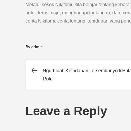
Melalui sosok Nikitomi, kita belajar tentang kebe
untuk terus maju, menghadapi tantangan, dan mer
cerita Nikitomi, cerita tentang kehidupan yang pe
By
admin
Ngurbloat: Keindahan Tersembunyi di Pul
Post
Rote
navigation
Leave a Reply