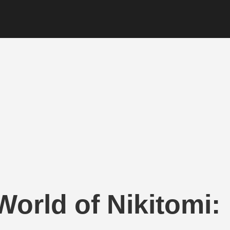
World of Nikitomi: