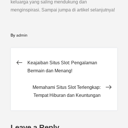
keluarga yang saling mendukung dan
menginspirasi. Sampai jumpa di artikel selanjutnya!
By
admin
Post
Keajaiban Situs Slot: Pengalaman
Bermain dan Menang!
navigation
Memahami Situs Slot Terlengkap:
Tempat Hiburan dan Keuntungan
Leave a Reply