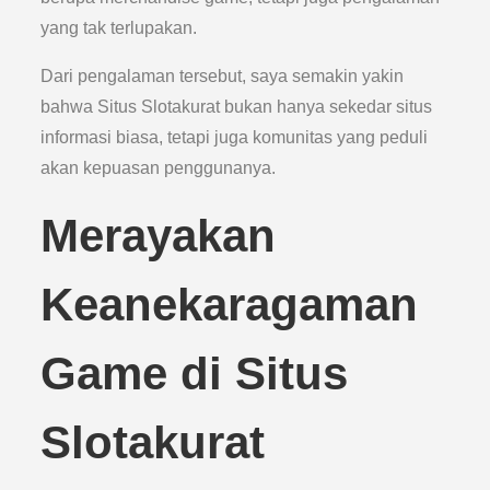
yang tak terlupakan.
Dari pengalaman tersebut, saya semakin yakin
bahwa Situs Slotakurat bukan hanya sekedar situs
informasi biasa, tetapi juga komunitas yang peduli
akan kepuasan penggunanya.
Merayakan
Keanekaragaman
Game di Situs
Slotakurat