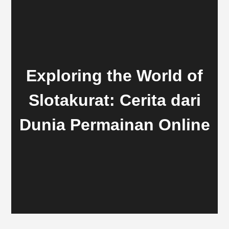
Exploring the World of
Slotakurat: Cerita dari
Dunia Permainan Online