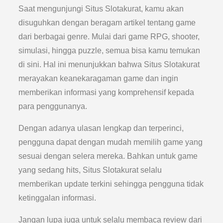
Saat mengunjungi Situs Slotakurat, kamu akan
disuguhkan dengan beragam artikel tentang game
dari berbagai genre. Mulai dari game RPG, shooter,
simulasi, hingga puzzle, semua bisa kamu temukan
di sini. Hal ini menunjukkan bahwa Situs Slotakurat
merayakan keanekaragaman game dan ingin
memberikan informasi yang komprehensif kepada
para penggunanya.
Dengan adanya ulasan lengkap dan terperinci,
pengguna dapat dengan mudah memilih game yang
sesuai dengan selera mereka. Bahkan untuk game
yang sedang hits, Situs Slotakurat selalu
memberikan update terkini sehingga pengguna tidak
ketinggalan informasi.
Jangan lupa juga untuk selalu membaca review dari