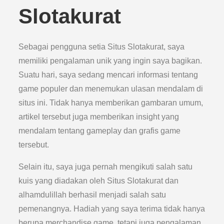
Slotakurat
Sebagai pengguna setia Situs Slotakurat, saya
memiliki pengalaman unik yang ingin saya bagikan.
Suatu hari, saya sedang mencari informasi tentang
game populer dan menemukan ulasan mendalam di
situs ini. Tidak hanya memberikan gambaran umum,
artikel tersebut juga memberikan insight yang
mendalam tentang gameplay dan grafis game
tersebut.
Selain itu, saya juga pernah mengikuti salah satu
kuis yang diadakan oleh Situs Slotakurat dan
alhamdulillah berhasil menjadi salah satu
pemenangnya. Hadiah yang saya terima tidak hanya
berupa merchandise game, tetapi juga pengalaman