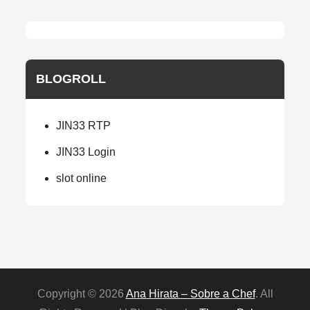
BLOGROLL
JIN33 RTP
JIN33 Login
slot online
Copyright © 2026
Ana Hirata – Sobre a Chef
. All