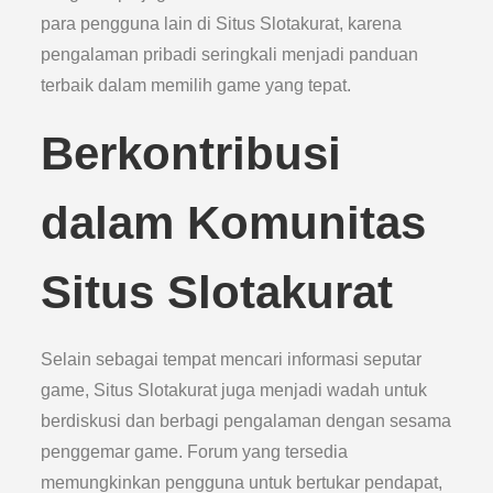
para pengguna lain di Situs Slotakurat, karena
pengalaman pribadi seringkali menjadi panduan
terbaik dalam memilih game yang tepat.
Berkontribusi
dalam Komunitas
Situs Slotakurat
Selain sebagai tempat mencari informasi seputar
game, Situs Slotakurat juga menjadi wadah untuk
berdiskusi dan berbagi pengalaman dengan sesama
penggemar game. Forum yang tersedia
memungkinkan pengguna untuk bertukar pendapat,