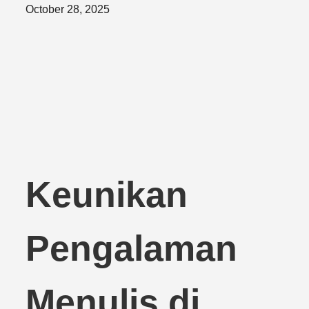
Posted
October 28, 2025
on
Keunikan
Pengalaman
Menulis di