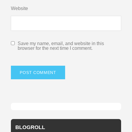
Website
Save my name, email, and website in this
browser for the next time I comment.
BLOGROLL