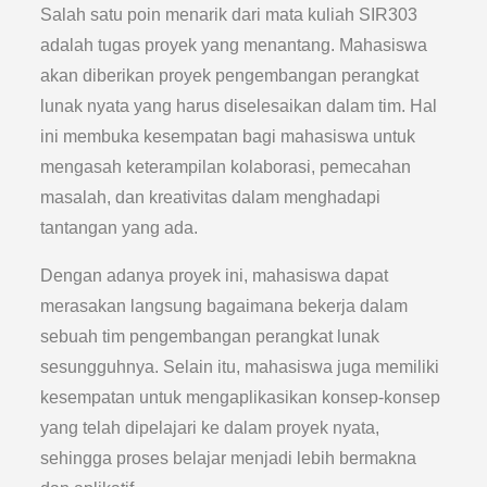
Salah satu poin menarik dari mata kuliah SIR303
adalah tugas proyek yang menantang. Mahasiswa
akan diberikan proyek pengembangan perangkat
lunak nyata yang harus diselesaikan dalam tim. Hal
ini membuka kesempatan bagi mahasiswa untuk
mengasah keterampilan kolaborasi, pemecahan
masalah, dan kreativitas dalam menghadapi
tantangan yang ada.
Dengan adanya proyek ini, mahasiswa dapat
merasakan langsung bagaimana bekerja dalam
sebuah tim pengembangan perangkat lunak
sesungguhnya. Selain itu, mahasiswa juga memiliki
kesempatan untuk mengaplikasikan konsep-konsep
yang telah dipelajari ke dalam proyek nyata,
sehingga proses belajar menjadi lebih bermakna