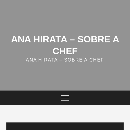
Skip
to
content
ANA HIRATA – SOBRE A
CHEF
ANA HIRATA – SOBRE A CHEF