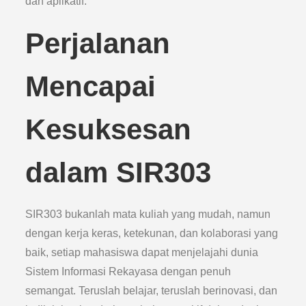
dan aplikatif.
Perjalanan
Mencapai
Kesuksesan
dalam SIR303
SIR303 bukanlah mata kuliah yang mudah, namun
dengan kerja keras, ketekunan, dan kolaborasi yang
baik, setiap mahasiswa dapat menjelajahi dunia
Sistem Informasi Rekayasa dengan penuh
semangat. Teruslah belajar, teruslah berinovasi, dan