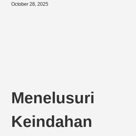
Posted
October 28, 2025
on
Menelusuri
Keindahan