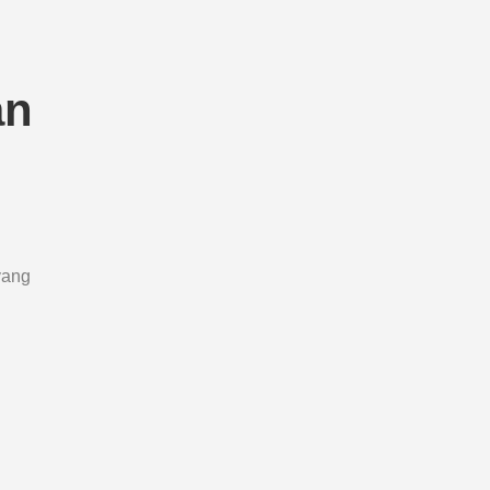
an
yang