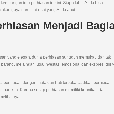
rkembangan tren perhiasan terkini. Siapa tahu, Anda bisa
an gaya dan nilai-nilai yang Anda anut.
rhiasan Menjadi Bagi
asan yang elegan, dunia perhiasan sungguh memukau dan tak
barang, melainkan juga investasi emosional dan ekspresi diri 
nia perhiasan dengan mata dan hati terbuka. Jadikan perhiasan
dupan kita. Karena setiap perhiasan memiliki keunikan dan
melihatnya.