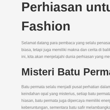
Perhiasan unt
Fashion
Selamat datang para pembaca yang selalu penasar
biasa, tetapi juga memiliki makna dan cerita di bal
ini, kita akan menjelajahi dunia perhiasan yang m
Misteri Batu Per
Batu permata selalu menjadi pusat perhatian dala
keindahan opal yang misterius, setiap batu permat
hiasan, batu permata juga dipercaya memiliki ene
keberuntungan, sementara batu safir melambangk