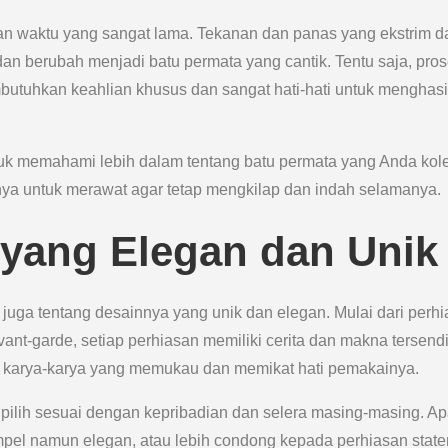
n waktu yang sangat lama. Tekanan dan panas yang ekstrim d
n berubah menjadi batu permata yang cantik. Tentu saja, pro
uhkan keahlian khusus dan sangat hati-hati untuk menghasi
tuk memahami lebih dalam tentang batu permata yang Anda kole
anya untuk merawat agar tetap mengkilap dan indah selamanya.
 yang Elegan dan Unik
i juga tentang desainnya yang unik dan elegan. Mulai dari perh
nt-garde, setiap perhiasan memiliki cerita dan makna tersendir
n karya-karya yang memukau dan memikat hati pemakainya.
ipilih sesuai dengan kepribadian dan selera masing-masing. A
mpel namun elegan, atau lebih condong kepada perhiasan stat