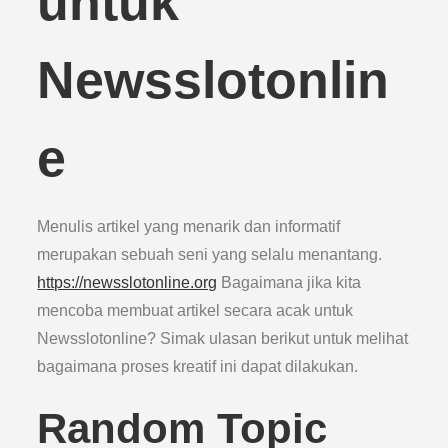
untuk
Newsslotonlin
e
Menulis artikel yang menarik dan informatif
merupakan sebuah seni yang selalu menantang.
https://newsslotonline.org
Bagaimana jika kita
mencoba membuat artikel secara acak untuk
Newsslotonline? Simak ulasan berikut untuk melihat
bagaimana proses kreatif ini dapat dilakukan.
Random Topic