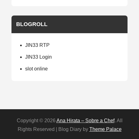
BLOGROLL
JIN33 RTP
JIN33 Login
slot online
Copyright © 2026
Ana Hirata – Sobre a Chef
. All
Rights Reserved | Blog Diary by
Theme Palace