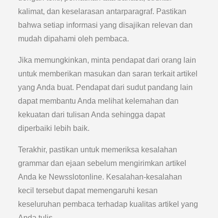
kalimat, dan keselarasan antarparagraf. Pastikan
bahwa setiap informasi yang disajikan relevan dan
mudah dipahami oleh pembaca.
Jika memungkinkan, minta pendapat dari orang lain
untuk memberikan masukan dan saran terkait artikel
yang Anda buat. Pendapat dari sudut pandang lain
dapat membantu Anda melihat kelemahan dan
kekuatan dari tulisan Anda sehingga dapat
diperbaiki lebih baik.
Terakhir, pastikan untuk memeriksa kesalahan
grammar dan ejaan sebelum mengirimkan artikel
Anda ke Newsslotonline. Kesalahan-kesalahan
kecil tersebut dapat memengaruhi kesan
keseluruhan pembaca terhadap kualitas artikel yang
Anda tulis.