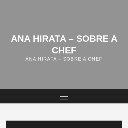
Skip
to
content
ANA HIRATA – SOBRE A
CHEF
ANA HIRATA – SOBRE A CHEF