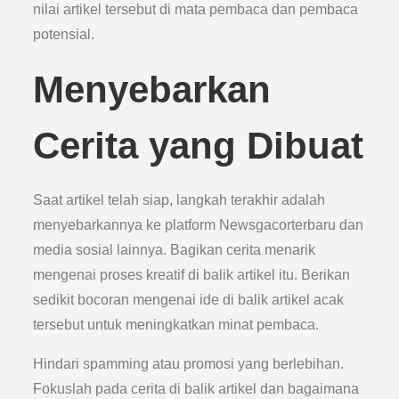
nilai artikel tersebut di mata pembaca dan pembaca
potensial.
Menyebarkan
Cerita yang Dibuat
Saat artikel telah siap, langkah terakhir adalah
menyebarkannya ke platform Newsgacorterbaru dan
media sosial lainnya. Bagikan cerita menarik
mengenai proses kreatif di balik artikel itu. Berikan
sedikit bocoran mengenai ide di balik artikel acak
tersebut untuk meningkatkan minat pembaca.
Hindari spamming atau promosi yang berlebihan.
Fokuslah pada cerita di balik artikel dan bagaimana