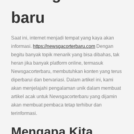
baru
Saat ini, internet menjadi tempat yang kaya akan
informasi.
https://newsgacorterbaru.com
Dengan
begitu banyak topik menarik yang bisa dibahas, tak
heran jika banyak platform online, termasuk
Newsgacorterbaru, membutuhkan konten yang terus
diperbarui dan bervariasi. Dalam artikel ini, kami
akan menjelajahi pengalaman unik dalam membuat
artikel acak untuk Newsgacorterbaru yang dijamin
akan membuat pembaca tetap terhibur dan
terinformasi.
Mengapa Kita