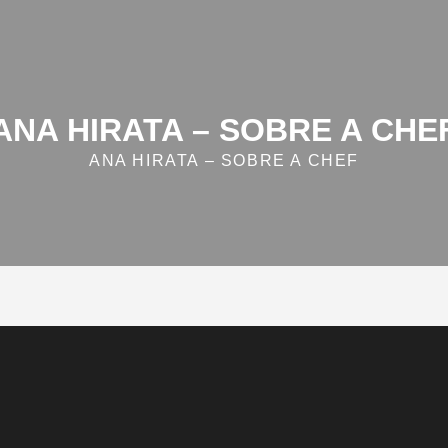
ANA HIRATA – SOBRE A CHE
ANA HIRATA – SOBRE A CHEF