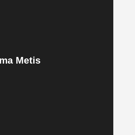
ama Metis