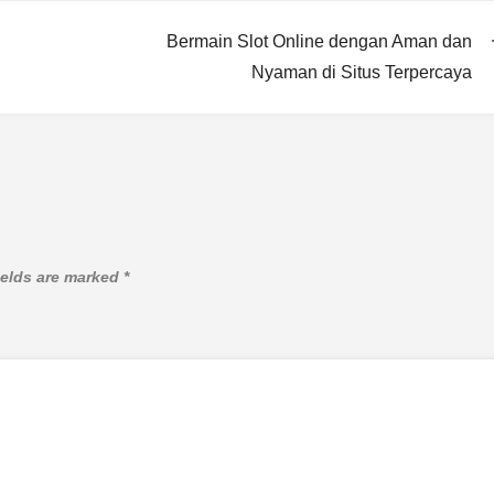
Bermain Slot Online dengan Aman dan
Nyaman di Situs Terpercaya
ields are marked
*