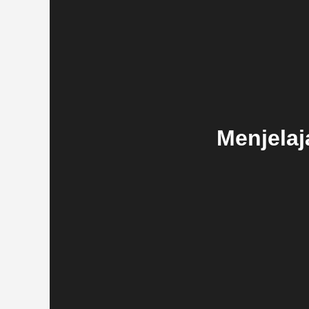
Menjelaj