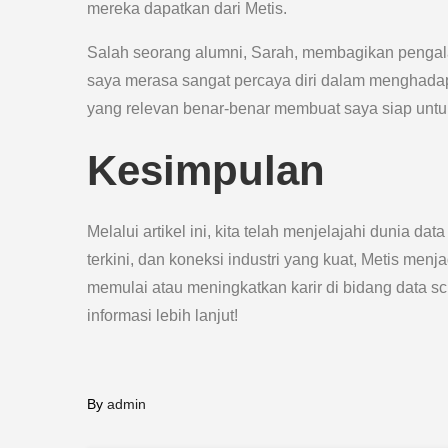
mereka dapatkan dari Metis.
Salah seorang alumni, Sarah, membagikan pengala
saya merasa sangat percaya diri dalam menghadap
yang relevan benar-benar membuat saya siap untuk t
Kesimpulan
Melalui artikel ini, kita telah menjelajahi dunia d
terkini, dan koneksi industri yang kuat, Metis me
memulai atau meningkatkan karir di bidang data s
informasi lebih lanjut!
By
admin