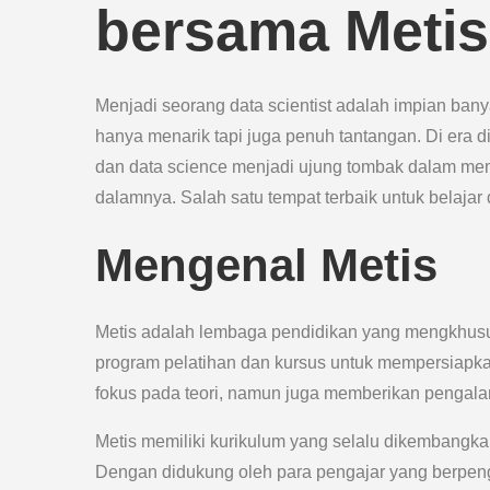
bersama Metis
Menjadi seorang data scientist adalah impian bany
hanya menarik tapi juga penuh tantangan. Di era di
dan data science menjadi ujung tombak dalam me
dalamnya. Salah satu tempat terbaik untuk belajar
Mengenal Metis
Metis adalah lembaga pendidikan yang mengkhusu
program pelatihan dan kursus untuk mempersiapkan
fokus pada teori, namun juga memberikan pengala
Metis memiliki kurikulum yang selalu dikembangka
Dengan didukung oleh para pengajar yang berpeng