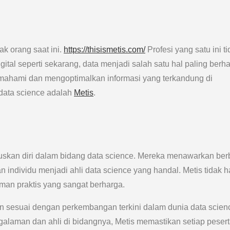
ak orang saat ini.
https://thisismetis.com/
Profesi yang satu ini t
gital seperti sekarang, data menjadi salah satu hal paling berh
mahami dan mengoptimalkan informasi yang terkandung di
 data science adalah
Metis
.
skan diri dalam bidang data science. Mereka menawarkan ber
 individu menjadi ahli data science yang handal. Metis tidak 
man praktis yang sangat berharga.
n sesuai dengan perkembangan terkini dalam dunia data scien
alaman dan ahli di bidangnya, Metis memastikan setiap peser