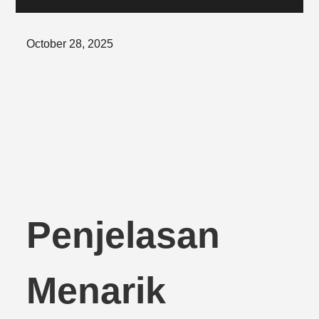
Posted
October 28, 2025
on
Penjelasan
Menarik