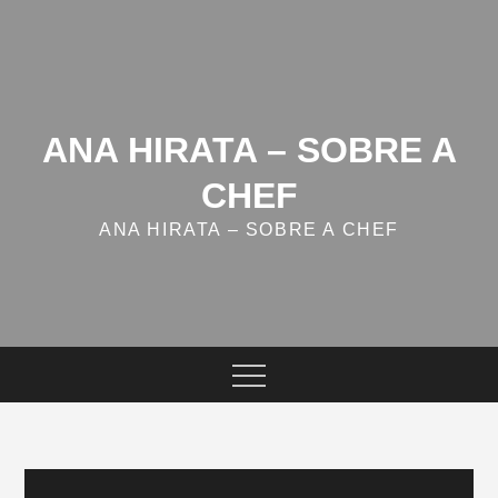
Skip
to
content
ANA HIRATA – SOBRE A
CHEF
ANA HIRATA – SOBRE A CHEF