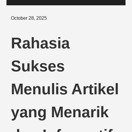
Posted
October 28, 2025
on
Rahasia
Sukses
Menulis Artikel
yang Menarik