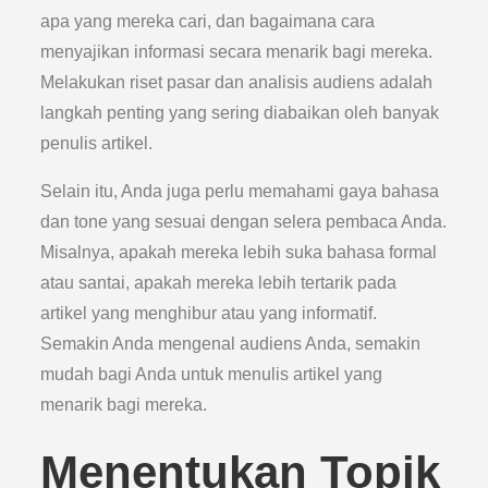
apa yang mereka cari, dan bagaimana cara
menyajikan informasi secara menarik bagi mereka.
Melakukan riset pasar dan analisis audiens adalah
langkah penting yang sering diabaikan oleh banyak
penulis artikel.
Selain itu, Anda juga perlu memahami gaya bahasa
dan tone yang sesuai dengan selera pembaca Anda.
Misalnya, apakah mereka lebih suka bahasa formal
atau santai, apakah mereka lebih tertarik pada
artikel yang menghibur atau yang informatif.
Semakin Anda mengenal audiens Anda, semakin
mudah bagi Anda untuk menulis artikel yang
menarik bagi mereka.
Menentukan Topik