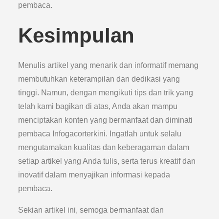
pembaca.
Kesimpulan
Menulis artikel yang menarik dan informatif memang
membutuhkan keterampilan dan dedikasi yang
tinggi. Namun, dengan mengikuti tips dan trik yang
telah kami bagikan di atas, Anda akan mampu
menciptakan konten yang bermanfaat dan diminati
pembaca Infogacorterkini. Ingatlah untuk selalu
mengutamakan kualitas dan keberagaman dalam
setiap artikel yang Anda tulis, serta terus kreatif dan
inovatif dalam menyajikan informasi kepada
pembaca.
Sekian artikel ini, semoga bermanfaat dan