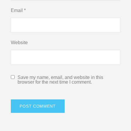
Email
*
Website
Save my name, email, and website in this
browser for the next time I comment.