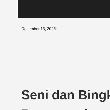
Posted
December 13, 2025
on
Seni dan Bing