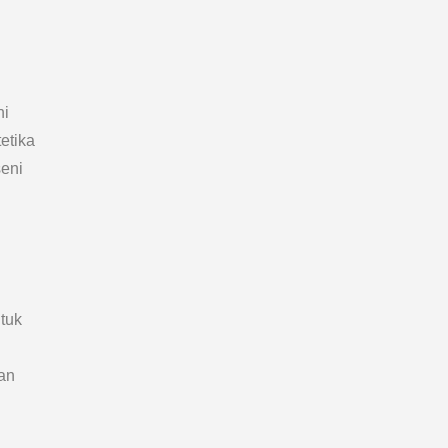
ni
etika
eni
tuk
an