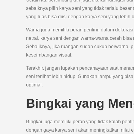
sebaiknya pilih karya seni yang tidak terlalu bes
yang luas bisa diisi dengan karya seni yang lebih
Warna juga memiliki peran penting dalam dekoras
netral, karya seni dengan warna-warna cerah bisa
Sebaliknya, jika ruangan sudah cukup berwarna, pi
keseimbangan visual.
Terakhir, jangan lupakan pencahayaan saat menam
seni terlihat lebih hidup. Gunakan lampu yang bis
optimal.
Bingkai yang Me
Bingkai juga memiliki peran yang tidak kalah pen
dengan gaya karya seni akan meningkatkan nilai e