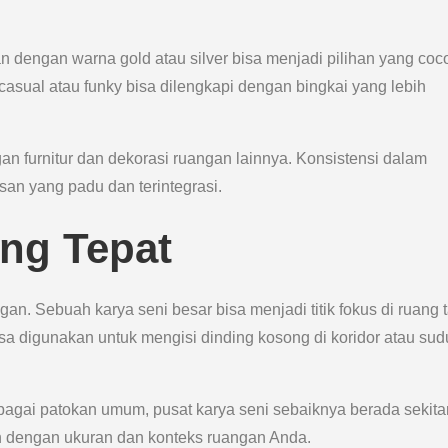
an dengan warna gold atau silver bisa menjadi pilihan yang coc
casual atau funky bisa dilengkapi dengan bingkai yang lebih
gan furnitur dan dekorasi ruangan lainnya. Konsistensi dalam
an yang padu dan terintegrasi.
ang Tepat
an. Sebuah karya seni besar bisa menjadi titik fokus di ruang
isa digunakan untuk mengisi dinding kosong di koridor atau sud
bagai patokan umum, pusat karya seni sebaiknya berada sekita
kan dengan ukuran dan konteks ruangan Anda.