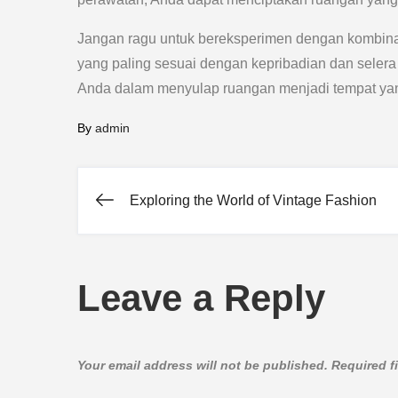
Jangan ragu untuk bereksperimen dengan kombina
yang paling sesuai dengan kepribadian dan selera
Anda dalam menyulap ruangan menjadi tempat yan
By
admin
Exploring the World of Vintage Fashion
Post
navigation
Leave a Reply
Your email address will not be published.
Required f