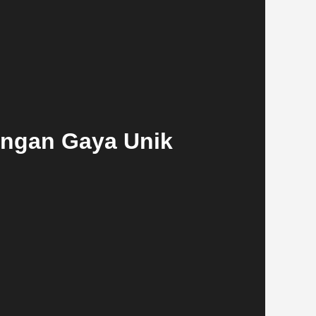
engan Gaya Unik