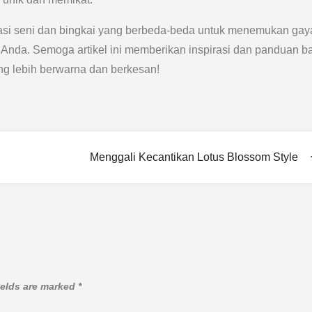
si seni dan bingkai yang berbeda-beda untuk menemukan gay
 Anda. Semoga artikel ini memberikan inspirasi dan panduan b
g lebih berwarna dan berkesan!
Menggali Kecantikan Lotus Blossom Style
ields are marked
*