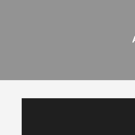
Skip
to
content