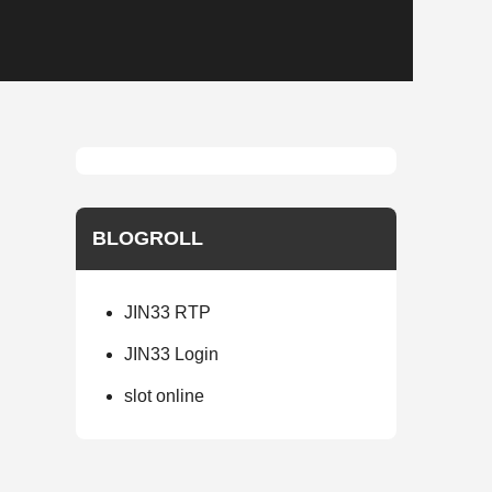
BLOGROLL
JIN33 RTP
JIN33 Login
slot online