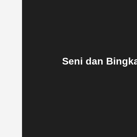
Seni dan Bingk