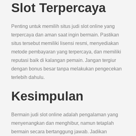
Slot Terpercaya
Penting untuk memilih situs judi slot online yang
terpercaya dan aman saat ingin bermain. Pastikan
situs tersebut memiliki lisensi resmi, menyediakan
metode pembayaran yang terpercaya, dan memiliki
reputasi baik di kalangan pemain. Jangan tergiur
dengan bonus besar tanpa melakukan pengecekan
terlebih dahulu.
Kesimpulan
Bermain judi slot online adalah pengalaman yang
menyenangkan dan menghibur, namun tetaplah
bermain secara bertanggung jawab. Jadikan