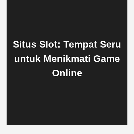
Situs Slot: Tempat Seru
untuk Menikmati Game
Online