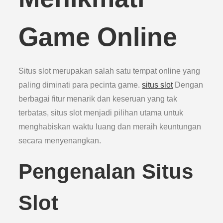
Game Online
Situs slot merupakan salah satu tempat online yang
paling diminati para pecinta game.
situs slot
Dengan
berbagai fitur menarik dan keseruan yang tak
terbatas, situs slot menjadi pilihan utama untuk
menghabiskan waktu luang dan meraih keuntungan
secara menyenangkan.
Pengenalan Situs
Slot