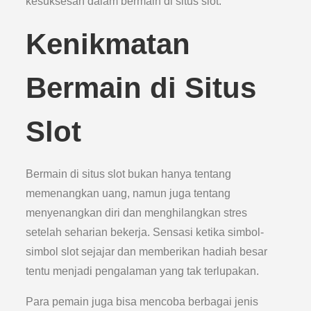
kesuksesan dalam bermain di situs slot.
Kenikmatan
Bermain di Situs
Slot
Bermain di situs slot bukan hanya tentang
memenangkan uang, namun juga tentang
menyenangkan diri dan menghilangkan stres
setelah seharian bekerja. Sensasi ketika simbol-
simbol slot sejajar dan memberikan hadiah besar
tentu menjadi pengalaman yang tak terlupakan.
Para pemain juga bisa mencoba berbagai jenis