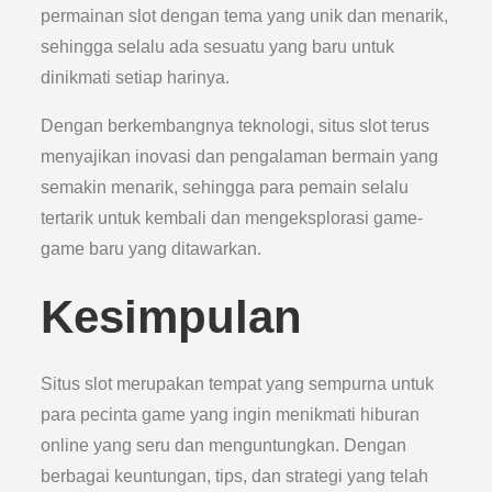
permainan slot dengan tema yang unik dan menarik,
sehingga selalu ada sesuatu yang baru untuk
dinikmati setiap harinya.
Dengan berkembangnya teknologi, situs slot terus
menyajikan inovasi dan pengalaman bermain yang
semakin menarik, sehingga para pemain selalu
tertarik untuk kembali dan mengeksplorasi game-
game baru yang ditawarkan.
Kesimpulan
Situs slot merupakan tempat yang sempurna untuk
para pecinta game yang ingin menikmati hiburan
online yang seru dan menguntungkan. Dengan
berbagai keuntungan, tips, dan strategi yang telah