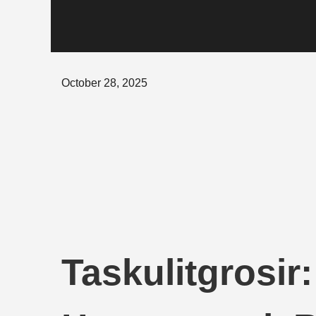
Posted
October 28, 2025
on
Taskulitgrosir