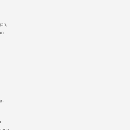
gan,
an
r-
m
tanpa