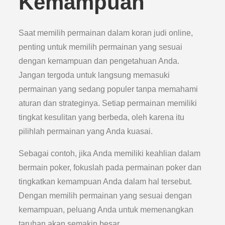
Kemampuan
Saat memilih permainan dalam koran judi online,
penting untuk memilih permainan yang sesuai
dengan kemampuan dan pengetahuan Anda.
Jangan tergoda untuk langsung memasuki
permainan yang sedang populer tanpa memahami
aturan dan strateginya. Setiap permainan memiliki
tingkat kesulitan yang berbeda, oleh karena itu
pilihlah permainan yang Anda kuasai.
Sebagai contoh, jika Anda memiliki keahlian dalam
bermain poker, fokuslah pada permainan poker dan
tingkatkan kemampuan Anda dalam hal tersebut.
Dengan memilih permainan yang sesuai dengan
kemampuan, peluang Anda untuk memenangkan
taruhan akan semakin besar.