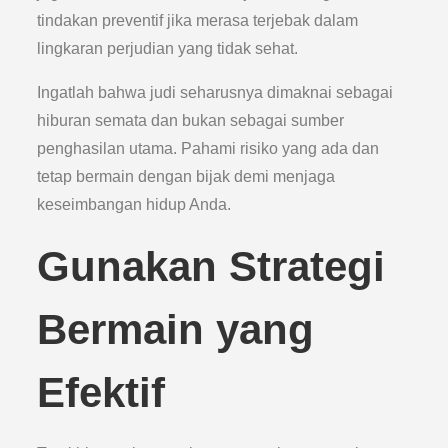
tindakan preventif jika merasa terjebak dalam
lingkaran perjudian yang tidak sehat.
Ingatlah bahwa judi seharusnya dimaknai sebagai
hiburan semata dan bukan sebagai sumber
penghasilan utama. Pahami risiko yang ada dan
tetap bermain dengan bijak demi menjaga
keseimbangan hidup Anda.
Gunakan Strategi
Bermain yang
Efektif