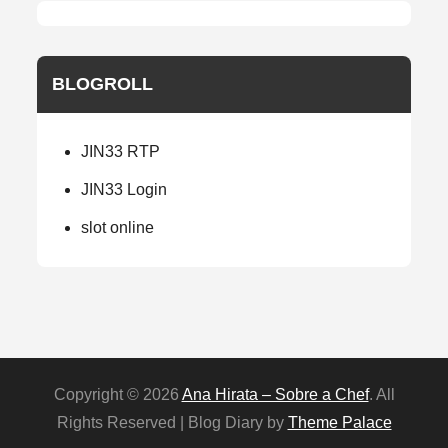
BLOGROLL
JIN33 RTP
JIN33 Login
slot online
Copyright © 2026
Ana Hirata – Sobre a Chef
. All
Rights Reserved | Blog Diary by
Theme Palace