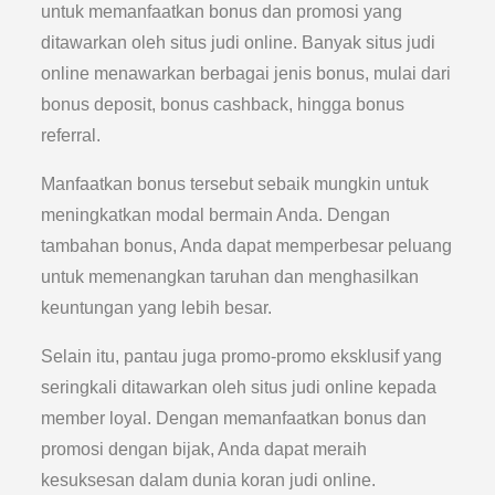
untuk memanfaatkan bonus dan promosi yang
ditawarkan oleh situs judi online. Banyak situs judi
online menawarkan berbagai jenis bonus, mulai dari
bonus deposit, bonus cashback, hingga bonus
referral.
Manfaatkan bonus tersebut sebaik mungkin untuk
meningkatkan modal bermain Anda. Dengan
tambahan bonus, Anda dapat memperbesar peluang
untuk memenangkan taruhan dan menghasilkan
keuntungan yang lebih besar.
Selain itu, pantau juga promo-promo eksklusif yang
seringkali ditawarkan oleh situs judi online kepada
member loyal. Dengan memanfaatkan bonus dan
promosi dengan bijak, Anda dapat meraih
kesuksesan dalam dunia koran judi online.