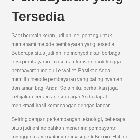
Tersedia
Saat bermain koran judi online, penting untuk
memahami metode pembayaran yang tersedia.
Beberapa situs judi online menyediakan berbagai
opsi pembayaran, mulai dari transfer bank hingga
pembayaran melalui e-wallet. Pastikan Anda
memilih metode pembayaran yang paling nyaman
dan aman bagi Anda. Selain itu, perhatikan juga
kebijakan penarikan dana agar Anda dapat
menikmati hasil kemenangan dengan lancar.
Seiring dengan perkembangan teknologi, beberapa
situs judi online bahkan menerima pembayaran
menggunakan cryptocurrency seperti Bitcoin. Hal ini