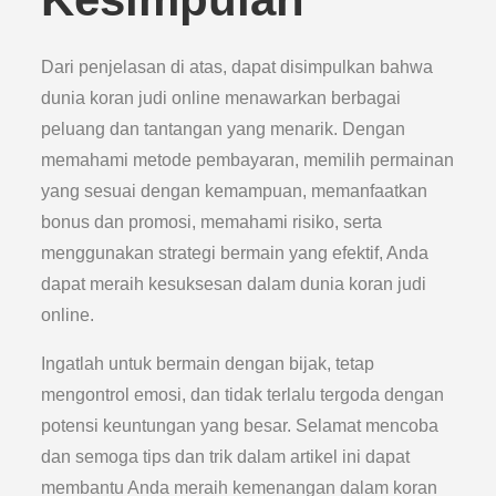
Dari penjelasan di atas, dapat disimpulkan bahwa
dunia koran judi online menawarkan berbagai
peluang dan tantangan yang menarik. Dengan
memahami metode pembayaran, memilih permainan
yang sesuai dengan kemampuan, memanfaatkan
bonus dan promosi, memahami risiko, serta
menggunakan strategi bermain yang efektif, Anda
dapat meraih kesuksesan dalam dunia koran judi
online.
Ingatlah untuk bermain dengan bijak, tetap
mengontrol emosi, dan tidak terlalu tergoda dengan
potensi keuntungan yang besar. Selamat mencoba
dan semoga tips dan trik dalam artikel ini dapat
membantu Anda meraih kemenangan dalam koran