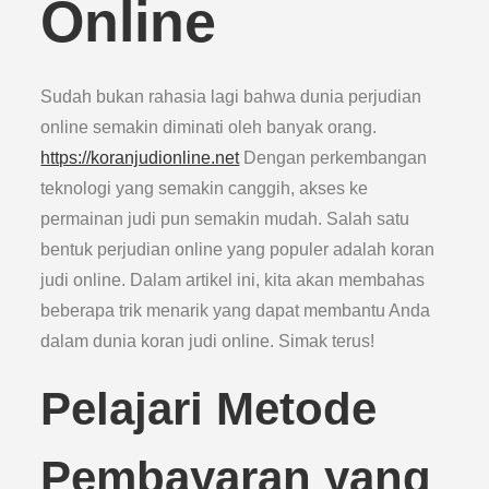
Online
Sudah bukan rahasia lagi bahwa dunia perjudian
online semakin diminati oleh banyak orang.
https://koranjudionline.net
Dengan perkembangan
teknologi yang semakin canggih, akses ke
permainan judi pun semakin mudah. Salah satu
bentuk perjudian online yang populer adalah koran
judi online. Dalam artikel ini, kita akan membahas
beberapa trik menarik yang dapat membantu Anda
dalam dunia koran judi online. Simak terus!
Pelajari Metode
Pembayaran yang