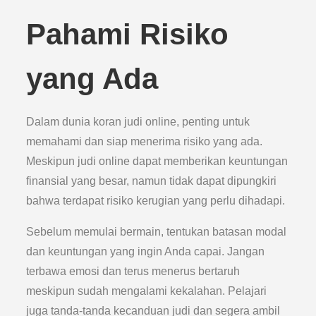
Pahami Risiko
yang Ada
Dalam dunia koran judi online, penting untuk
memahami dan siap menerima risiko yang ada.
Meskipun judi online dapat memberikan keuntungan
finansial yang besar, namun tidak dapat dipungkiri
bahwa terdapat risiko kerugian yang perlu dihadapi.
Sebelum memulai bermain, tentukan batasan modal
dan keuntungan yang ingin Anda capai. Jangan
terbawa emosi dan terus menerus bertaruh
meskipun sudah mengalami kekalahan. Pelajari
juga tanda-tanda kecanduan judi dan segera ambil