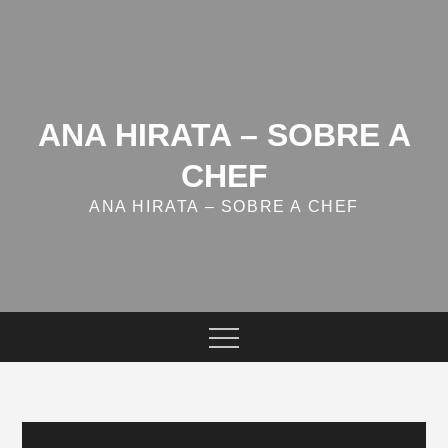
Skip
to
content
ANA HIRATA – SOBRE A
CHEF
ANA HIRATA – SOBRE A CHEF