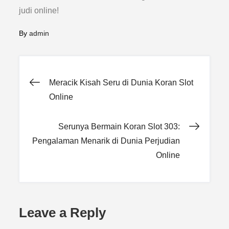
judi online!
By
admin
Post
Meracik Kisah Seru di Dunia Koran Slot
Online
navigation
Serunya Bermain Koran Slot 303:
Pengalaman Menarik di Dunia Perjudian
Online
Leave a Reply