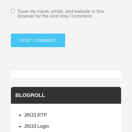
Save my name, email, and website in this
browser for the next time I comment.
BLOGROLL
JIN33 RTP
JIN33 Login