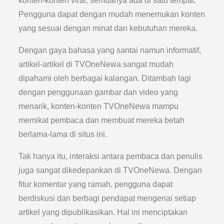
konten-konten viral, semuanya ada di satu tempat.
Pengguna dapat dengan mudah menemukan konten
yang sesuai dengan minat dan kebutuhan mereka.
Dengan gaya bahasa yang santai namun informatif,
artikel-artikel di TVOneNewa sangat mudah
dipahami oleh berbagai kalangan. Ditambah lagi
dengan penggunaan gambar dan video yang
menarik, konten-konten TVOneNewa mampu
memikat pembaca dan membuat mereka betah
berlama-lama di situs ini.
Tak hanya itu, interaksi antara pembaca dan penulis
juga sangat dikedepankan di TVOneNewa. Dengan
fitur komentar yang ramah, pengguna dapat
berdiskusi dan berbagi pendapat mengenai setiap
artikel yang dipublikasikan. Hal ini menciptakan