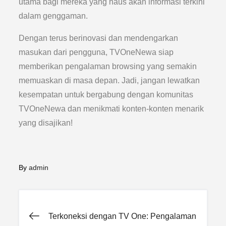
utama bagi mereka yang haus akan informasi terkini
dalam genggaman.
Dengan terus berinovasi dan mendengarkan
masukan dari pengguna, TVOneNewa siap
memberikan pengalaman browsing yang semakin
memuaskan di masa depan. Jadi, jangan lewatkan
kesempatan untuk bergabung dengan komunitas
TVOneNewa dan menikmati konten-konten menarik
yang disajikan!
By
admin
Post
Terkoneksi dengan TV One: Pengalaman