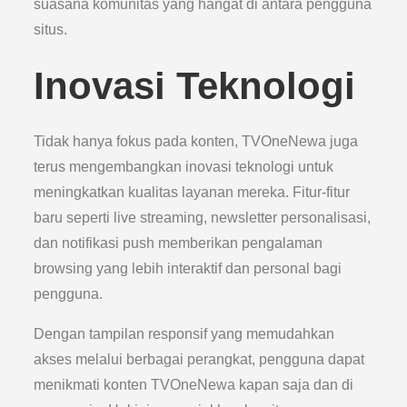
suasana komunitas yang hangat di antara pengguna
situs.
Inovasi Teknologi
Tidak hanya fokus pada konten, TVOneNewa juga
terus mengembangkan inovasi teknologi untuk
meningkatkan kualitas layanan mereka. Fitur-fitur
baru seperti live streaming, newsletter personalisasi,
dan notifikasi push memberikan pengalaman
browsing yang lebih interaktif dan personal bagi
pengguna.
Dengan tampilan responsif yang memudahkan
akses melalui berbagai perangkat, pengguna dapat
menikmati konten TVOneNewa kapan saja dan di