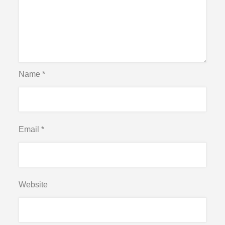
Name
*
Email
*
Website