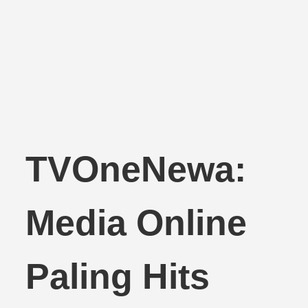
TVOneNewa:
Media Online
Paling Hits