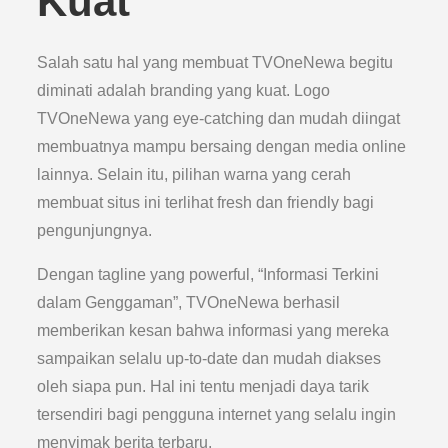
Kuat
Salah satu hal yang membuat TVOneNewa begitu
diminati adalah branding yang kuat. Logo
TVOneNewa yang eye-catching dan mudah diingat
membuatnya mampu bersaing dengan media online
lainnya. Selain itu, pilihan warna yang cerah
membuat situs ini terlihat fresh dan friendly bagi
pengunjungnya.
Dengan tagline yang powerful, “Informasi Terkini
dalam Genggaman”, TVOneNewa berhasil
memberikan kesan bahwa informasi yang mereka
sampaikan selalu up-to-date dan mudah diakses
oleh siapa pun. Hal ini tentu menjadi daya tarik
tersendiri bagi pengguna internet yang selalu ingin
menyimak berita terbaru.