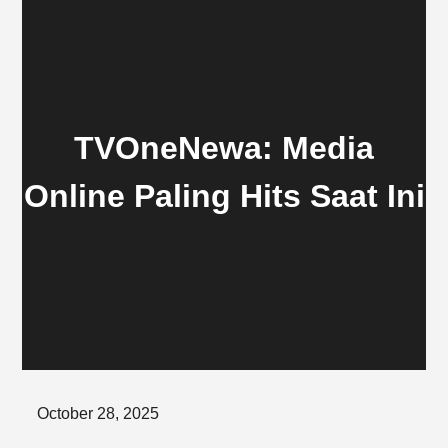
TVOneNewa: Media
Online Paling Hits Saat Ini
Posted
October 28, 2025
on